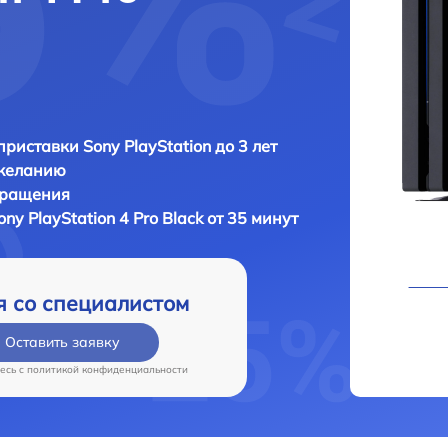
приставки Sony PlayStation до 3 лет
 желанию
бращения
ony PlayStation 4 Pro Black от 35 минут
я со специалистом
Оставить заявку
есь c
политикой конфиденциальности