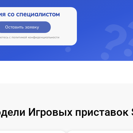
ия со специалистом
Оставить заявку
аетесь c
политикой конфиденциальности
ели Игровых приставок S