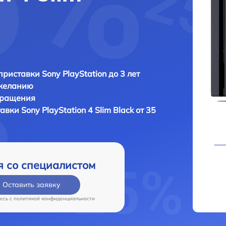
приставки Sony PlayStation до 3 лет
 желанию
бращения
тавки
Sony PlayStation 4 Slim Black от 35
я со специалистом
Оставить заявку
есь c
политикой конфиденциальности